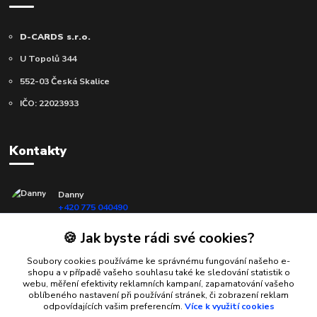
D-CARDS s.r.o.
U Topolů 344
552-03 Česká Skalice
IČO: 22023933
Kontakty
Danny
+420 775 040490
(Po-Ne, 10-18 hod.)
🍪 Jak byste rádi své cookies?
info@d-cards.cz
Soubory cookies používáme ke správnému fungování našeho e-
shopu a v případě vašeho souhlasu také ke sledování statistik o
webu, měření efektivity reklamních kampaní, zapamatování vašeho
oblíbeného nastavení při používání stránek, či zobrazení reklam
odpovídajících vašim preferencím.
Více k využití cookies