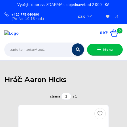
Využijte dopravu ZDARMA u objednávek od 2.000,- Kč.
+420 775 040490
CZK
(Po-Ne, 10-18 hod.)
0
0 Kč
Menu
Hráč: Aaron Hicks
strana
z 1