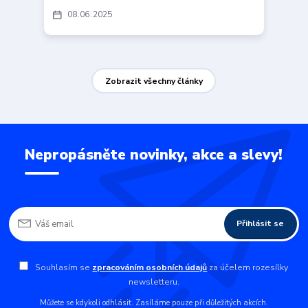
08
06
2025
Zobrazit všechny články
Nepropásněte novinky, akce a slevy!
Přihlásit se
Souhlasím se
zpracováním osobních údajů
za účelem rozesílky
newsletteru.
Můžete se kdykoli odhlásit. Zasíláme pouze při důležitých akcích.