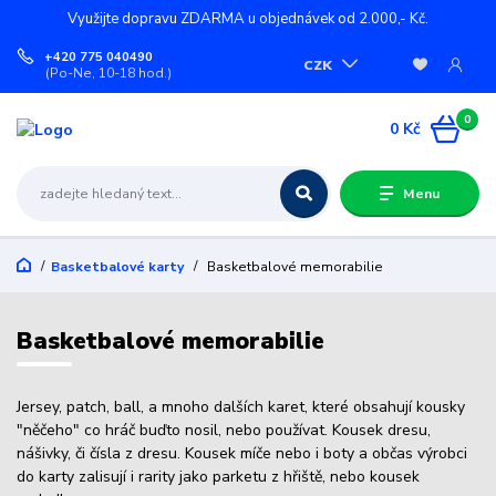
Využijte dopravu ZDARMA u objednávek od 2.000,- Kč.
+420 775 040490
CZK
(Po-Ne, 10-18 hod.)
0
0 Kč
Menu
Basketbalové karty
Basketbalové memorabilie
Basketbalové memorabilie
Jersey, patch, ball, a mnoho dalších karet, které obsahují kousky
"něčeho" co hráč buďto nosil, nebo používat. Kousek dresu,
nášivky, či čísla z dresu. Kousek míče nebo i boty a občas výrobci
do karty zalisují i rarity jako parketu z hřiště, nebo kousek