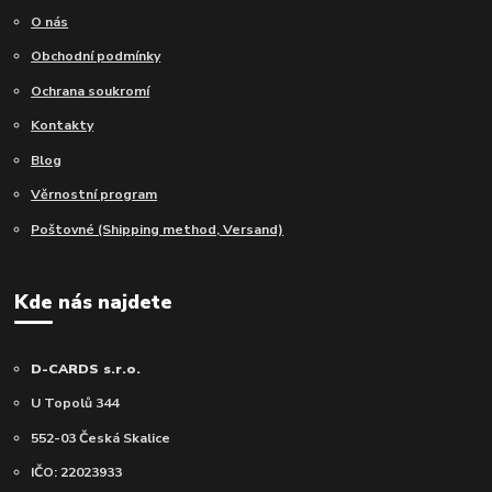
O nás
Obchodní podmínky
Ochrana soukromí
Kontakty
Blog
Věrnostní program
Poštovné (Shipping method, Versand)
Kde nás najdete
D-CARDS s.r.o.
U Topolů 344
552-03 Česká Skalice
IČO: 22023933