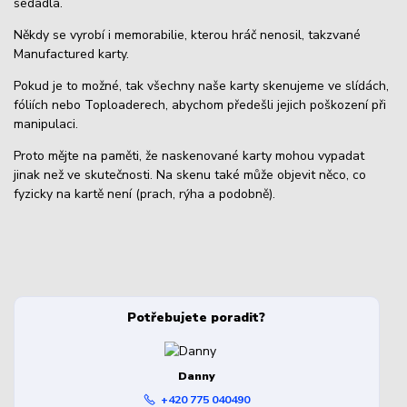
sedadla.
Někdy se vyrobí i memorabilie, kterou hráč nenosil, takzvané
Manufactured karty.
Pokud je to možné, tak všechny naše karty skenujeme ve slídách,
fóliích nebo Toploaderech, abychom předešli jejich poškození při
manipulaci.
Proto mějte na paměti, že naskenované karty mohou vypadat
jinak než ve skutečnosti. Na skenu také může objevit něco, co
fyzicky na kartě není (prach, rýha a podobně).
Potřebujete poradit?
Danny
+420 775 040490