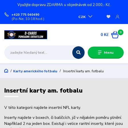
Využijte dopravu ZDARMA u objednávek od 2.000,- Kč.
+420 775 040490
CZK
(Po-Ne, 10-18 hod.)
0
0 Kč
Menu
Karty amerického fotbalu
Insertní karty am. fotbalu
Insertní karty am. fotbalu
V této kategorii najdete insertní NFL karty.
Inserty najdete v boxech, či balíčcích, již v nějakém poměru plnění.
Například 2 na jeden box. Existují i velice raritní inserty, které jsou