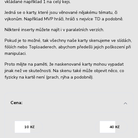
vkládané například 1 na celý kejs.
Jedná se o karty, které jsou věnované nějakému tématu, či
výkonům. Například MVP hráči, hráči s nejvíce TD a podobně.
Některé inserty můžete najít i v paralelních verzích.
Pokud je to možné, tak všechny naše karty skenujeme ve slídách,
fóliích nebo Toploaderech, abychom předešli jejich poškození při
manipulaci.
Proto mějte na paměti, že naskenované karty mohou vypadat
jinak než ve skutečnosti. Na skenu také může objevit něco, co
fyzicky na kartě není (prach, rýha a podobně).
Cena:
Kč
Kč