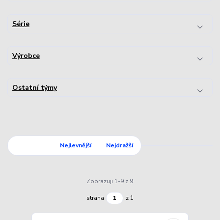
Série
Výrobce
Ostatní týmy
Nejnovější
Nejlevnější
Nejdražší
Zobrazuji 1-9 z 9
strana
z 1