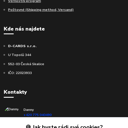
Věrnostní program
Poštovné (Shipping method, Versand)
Kde nás najdete
D-CARDS s.r.o.
U Topolů 344
552-03 Česká Skalice
IČO: 22023933
Kontakty
Danny
+420 775 040490
(Po-Ne, 10-18 hod.)
🍪 Jak byste rádi své cookies?