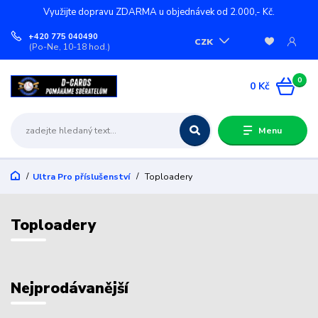
Využijte dopravu ZDARMA u objednávek od 2.000,- Kč.
+420 775 040490
CZK
(Po-Ne, 10-18 hod.)
0
0 Kč
Menu
Ultra Pro příslušenství
Toploadery
Toploadery
Nejprodávanější