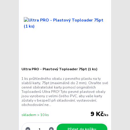
Ultra PRO - Plastový Toploader 75pt (1 ks)
1 ks průhledného obalu z pevného plastu na ty
slabší karty, 75pt (maximálně do 2 mm). Chraňte své
cenné sběratelské karty pomocí originálních
Toploaderů Ultra PRO! Tyto pevné plastové obaly
jsou vyrobeny z velmi čirého PVC, aby vaše karty
zůstaly v bezpečí při skladování, vystavování,
obchodování ne...
9 Kč
skladem > 10 ks
/
ks
Přidat do košíku