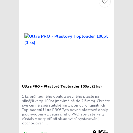
Ultra PRO - Plastový Toploader 100pt (1 ks)
1 ks průhledného obalu z pevného plastu na
silnější karty, 100pt (maximálně do 2,5 mm). Chraňte
své cenné sběratelské karty pomocí originálních
Toploaderů Ultra PRO! Tyto pevné plastové obaly
jsou vyrobeny z velmi čirého PVC, aby vaše karty
zůstaly v bezpečí při skladování, vystavování,
obchodování ...
9 Kč