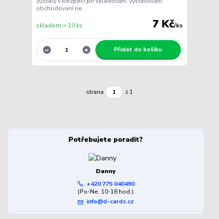
zůstaly v bezpečí při skladování, vystavování,
obchodování ne...
7 Kč
skladem > 10 ks
/
ks
Přidat do košíku
strana
z 1
Potřebujete poradit?
Danny
+420 775 040490
(Po-Ne, 10-18 hod.)
info@d-cards.cz