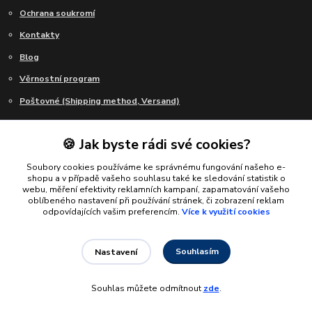
Ochrana soukromí
Kontakty
Blog
Věrnostní program
Poštovné (Shipping method, Versand)
🍪 Jak byste rádi své cookies?
Kde nás najdete
Soubory cookies používáme ke správnému fungování našeho e-
shopu a v případě vašeho souhlasu také ke sledování statistik o
webu, měření efektivity reklamních kampaní, zapamatování vašeho
D-CARDS s.r.o.
oblíbeného nastavení při používání stránek, či zobrazení reklam
U Topolů 344
odpovídajících vašim preferencím.
Více k využití cookies
552-03 Česká Skalice
Souhlasím
Nastavení
IČO: 22023933
Souhlas můžete odmítnout
zde
.
Kontakty