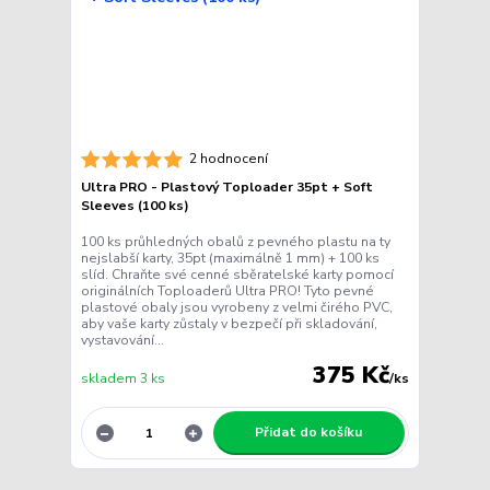
2 hodnocení
Ultra PRO - Plastový Toploader 35pt + Soft
Sleeves (100 ks)
100 ks průhledných obalů z pevného plastu na ty
nejslabší karty, 35pt (maximálně 1 mm) + 100 ks
slíd. Chraňte své cenné sběratelské karty pomocí
originálních Toploaderů Ultra PRO! Tyto pevné
plastové obaly jsou vyrobeny z velmi čirého PVC,
aby vaše karty zůstaly v bezpečí při skladování,
vystavování...
375 Kč
skladem 3 ks
/
ks
Přidat do košíku