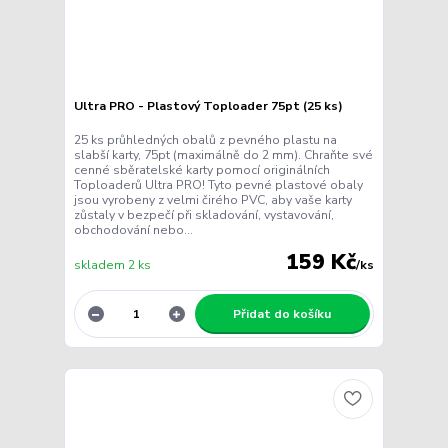
Ultra PRO - Plastový Toploader 75pt (25 ks)
25 ks průhledných obalů z pevného plastu na
slabší karty, 75pt (maximálně do 2 mm). Chraňte své
cenné sběratelské karty pomocí originálních
Toploaderů Ultra PRO! Tyto pevné plastové obaly
jsou vyrobeny z velmi čirého PVC, aby vaše karty
zůstaly v bezpečí při skladování, vystavování,
obchodování nebo...
159 Kč
skladem 2 ks
/
ks
Přidat do košíku