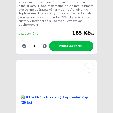
25 ks průhledných obalů z pevného plastu na
silnější karty, 100pt (maximálně do 2,5 mm). Chraňte
své cenné sběratelské karty pomocí originálních
Toploaderů Ultra PRO! Tyto pevné plastové obaly
jsou vyrobeny z velmi čirého PVC, aby vaše karty
zůstaly v bezpečí při skladování, vystavování,
obchodování...
185 Kč
skladem 6 ks
/
ks
Přidat do košíku