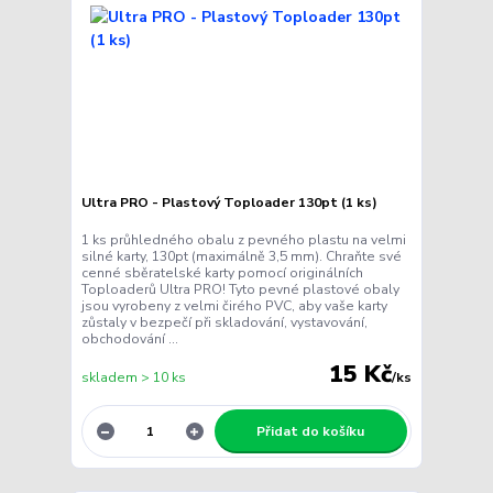
Ultra PRO - Plastový Toploader 130pt (1 ks)
1 ks průhledného obalu z pevného plastu na velmi
silné karty, 130pt (maximálně 3,5 mm). Chraňte své
cenné sběratelské karty pomocí originálních
Toploaderů Ultra PRO! Tyto pevné plastové obaly
jsou vyrobeny z velmi čirého PVC, aby vaše karty
zůstaly v bezpečí při skladování, vystavování,
obchodování ...
15 Kč
skladem > 10 ks
/
ks
Přidat do košíku