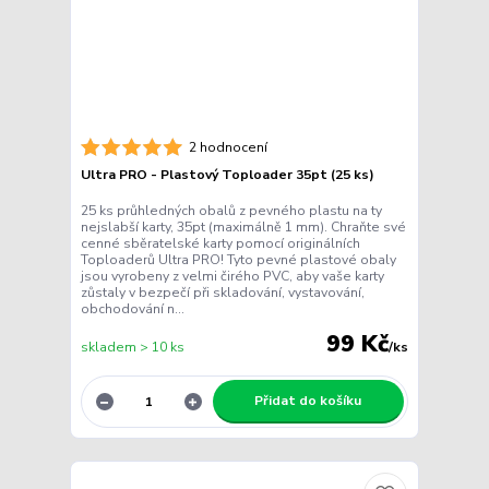
2 hodnocení
Ultra PRO - Plastový Toploader 35pt (25 ks)
25 ks průhledných obalů z pevného plastu na ty
nejslabší karty, 35pt (maximálně 1 mm). Chraňte své
cenné sběratelské karty pomocí originálních
Toploaderů Ultra PRO! Tyto pevné plastové obaly
jsou vyrobeny z velmi čirého PVC, aby vaše karty
zůstaly v bezpečí při skladování, vystavování,
obchodování n...
99 Kč
skladem > 10 ks
/
ks
Přidat do košíku