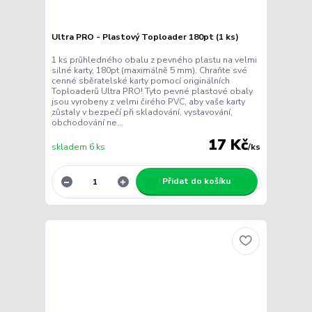
Ultra PRO - Plastový Toploader 180pt (1 ks)
1 ks průhledného obalu z pevného plastu na velmi
silné karty, 180pt (maximálně 5 mm). Chraňte své
cenné sběratelské karty pomocí originálních
Toploaderů Ultra PRO! Tyto pevné plastové obaly
jsou vyrobeny z velmi čirého PVC, aby vaše karty
zůstaly v bezpečí při skladování, vystavování,
obchodování ne...
17 Kč
skladem 6 ks
/
ks
Přidat do košíku