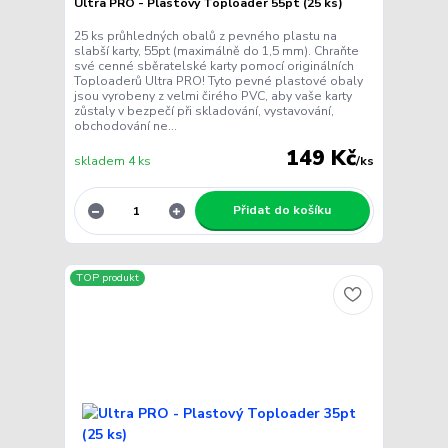
Ultra PRO - Plastový Toploader 55pt (25 ks)
25 ks průhledných obalů z pevného plastu na
slabší karty, 55pt (maximálně do 1,5 mm). Chraňte
své cenné sběratelské karty pomocí originálních
Toploaderů Ultra PRO! Tyto pevné plastové obaly
jsou vyrobeny z velmi čirého PVC, aby vaše karty
zůstaly v bezpečí při skladování, vystavování,
obchodování ne...
149 Kč
skladem 4 ks
/
ks
Přidat do košíku
TOP produkt