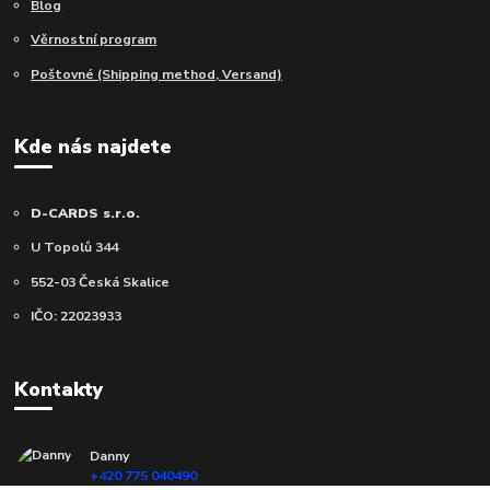
Blog
Věrnostní program
Poštovné (Shipping method, Versand)
Kde nás najdete
D-CARDS s.r.o.
U Topolů 344
552-03 Česká Skalice
IČO: 22023933
Kontakty
Danny
+420 775 040490