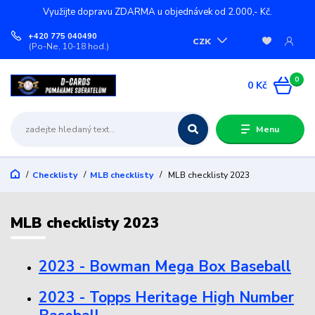
Využijte dopravu ZDARMA u objednávek od 2.000,- Kč.
+420 775 040490
CZK
(Po-Ne, 10-18 hod.)
0
0 Kč
Menu
Checklisty
MLB checklisty
MLB checklisty 2023
MLB checklisty 2023
2023 - Bowman Mega Box Baseball
2023 - Topps Heritage High Number