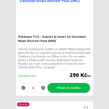
Pokémon TCG - Scarlet & Violet 10: Destined
Rivals Booster Pack (ENG)
Trenéři pokémonů, buďte ve střehu! Nejnovější plán
týmu Rocket je v plném proudu a hrdinní trenéři jako
Cynthia a Garchomp-ex, Ethan a Ho-Oh-ex nebo
Arven a Mabosstiff-ex jsou připraveni bojovat.
Přidáte se k nim, nebo přejdete k Team Rocket?
OBSAH BALÍČKU: 10 karet
290 Kč
skladem 8 ks
/
ks
Přidat do košíku
Novinka