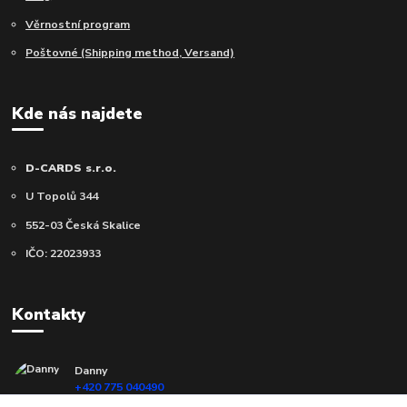
Věrnostní program
Poštovné (Shipping method, Versand)
Kde nás najdete
D-CARDS s.r.o.
U Topolů 344
552-03 Česká Skalice
IČO: 22023933
Kontakty
Danny
+420 775 040490
(Po-Ne, 10-18 hod.)