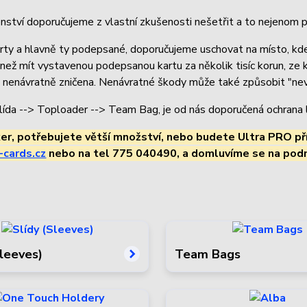
nství doporučujeme z vlastní zkušenosti nešetřit a to nejenom při 
rty a hlavně ty podepsané, doporučujeme uschovat na místo, k
, než mít vystavenou podepsanou kartu za několik tisíc korun, z
k nenávratně zničena. Nenávratné škody může také způsobit "nevi
lída --> Toploader --> Team Bag, je od nás doporučená ochrana l
ker, potřebujete větší množství, nebo budete Ultra PRO př
-cards.cz
nebo na tel 775 040490, a domluvíme se na podm
Sleeves)
Team Bags