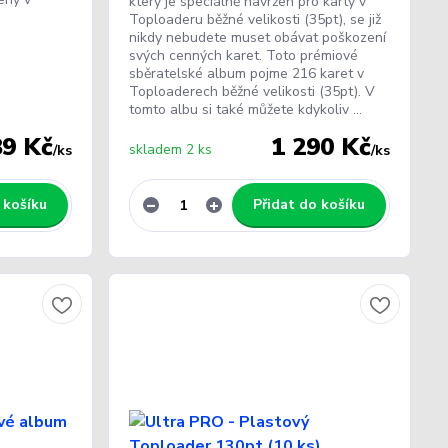
který je speciálně navržen pro karty v
Toploaderu běžné velikosti (35pt), se již
nikdy nebudete muset obávat poškození
svých cenných karet. Toto prémiové
sběratelské album pojme 216 karet v
Toploaderech běžné velikosti (35pt). V
tomto albu si také můžete kdykoliv ...
89 Kč
1 290 Kč
skladem 2 ks
/
ks
/
ks
 košíku
Přidat do košíku