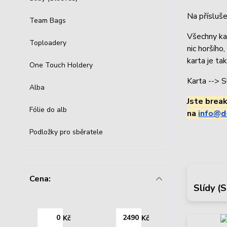
Na přísluše
Team Bags
Všechny ka
Toploadery
nic horšího
karta je ta
One Touch Holdery
Karta --> S
Alba
Jste brea
Fólie do alb
na
info@d
Podložky pro sběratele
Cena:
Slídy (
Kč
Kč