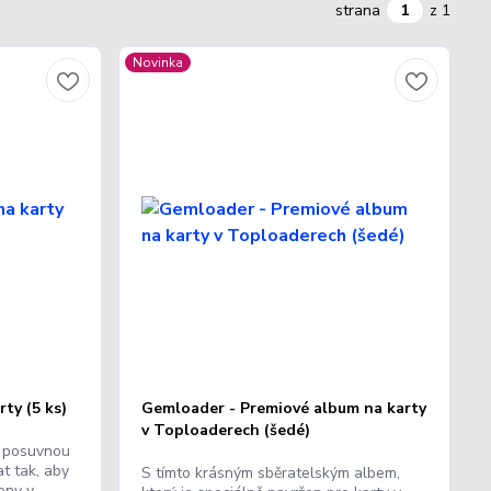
strana
z 1
Novinka
ty (5 ks)
Gemloader - Premiové album na karty
v Toploaderech (šedé)
s posuvnou
t tak, aby
S tímto krásným sběratelským albem,
eny v