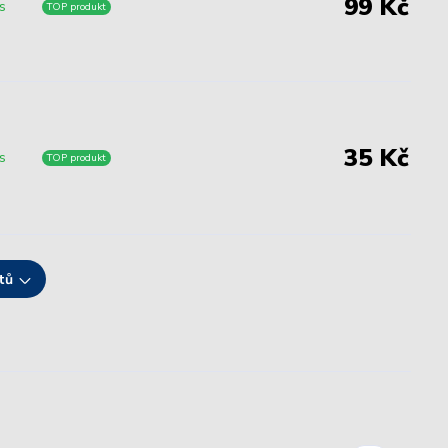
99 Kč
s
TOP produkt
35 Kč
s
TOP produkt
tů