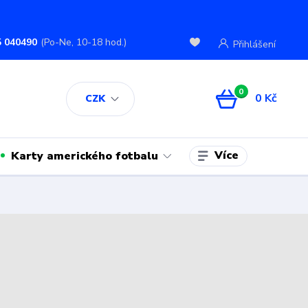
5 040490
(Po-Ne, 10-18 hod.)
Přihlášení
0
0 Kč
CZK
Více
Karty amerického fotbalu