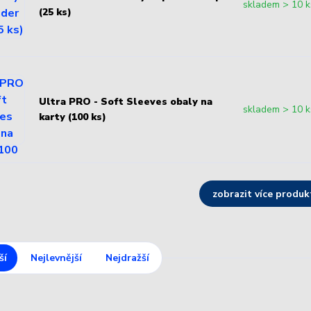
skladem > 10 k
(25 ks)
Ultra PRO - Soft Sleeves obaly na
skladem > 10 k
karty (100 ks)
zobrazit více produk
ší
Nejlevnější
Nejdražší