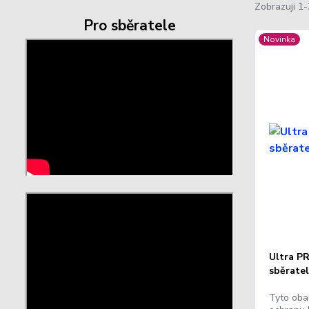
Zobrazuji 1-
Pro sběratele
Novinka
Ultra P
sběratel
Tyto obal