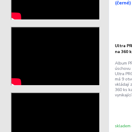
Ultra P
na 360 k
Album PR
úschovu 
Ultra PRO
má 9 otv
vkládají
360 ks k
vynikají
skladem 