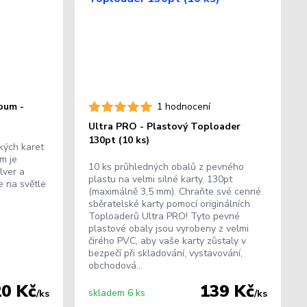
bum -
1 hodnocení
Ultra PRO - Plastový Toploader
130pt (10 ks)
kých karet
m je
10 ks průhledných obalů z pevného
lver a
plastu na velmi silné karty, 130pt
 na světle
(maximálně 3,5 mm). Chraňte své cenné
sběratelské karty pomocí originálních
Toploaderů Ultra PRO! Tyto pevné
plastové obaly jsou vyrobeny z velmi
čirého PVC, aby vaše karty zůstaly v
bezpečí při skladování, vystavování,
obchodová...
20 Kč
139 Kč
skladem 6 ks
/
ks
/
ks