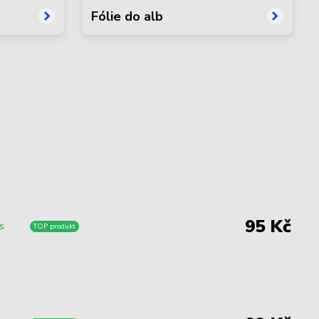
Fólie do alb
95 Kč
s
TOP produkt