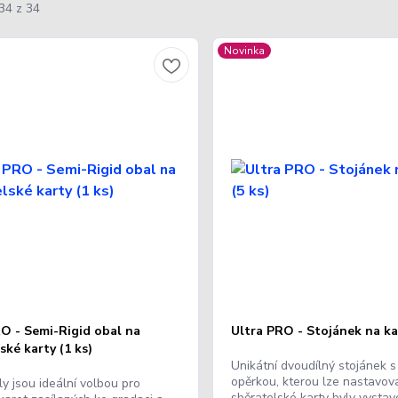
34 z 34
Novinka
RO - Semi-Rigid obal na
Ultra PRO - Stojánek na kar
ské karty (1 ks)
Unikátní dvoudílný stojánek 
opěrkou, kterou lze nastavova
y jsou ideální volbou pro
sběratelské karty byly vystav