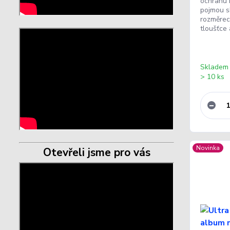
ochranu 
pojmou s
rozměrec
tloušťce 
Skladem
> 10 ks
Novinka
Otevřeli jsme pro vás