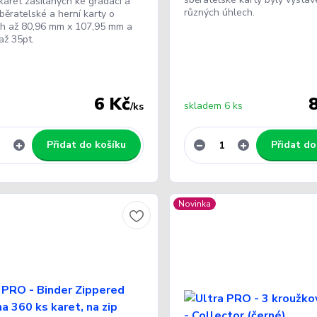
karet zasílaných ke gradaci a
různých úhlech.
běratelské a herní karty o
h až 80,96 mm x 107,95 mm a
až 35pt.
6 Kč
skladem 6 ks
/
ks
Přidat do košíku
Přidat do
Novinka