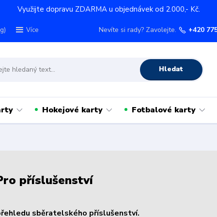
Využijte dopravu ZDARMA u objednávek od 2.000,- Kč.
g)
Nevíte si rady? Zavolejte.
+420 77
Více
Hledat
rty
Hokejové karty
Fotbalové karty
Pro příslušenství
přehledu sběratelského příslušenství.