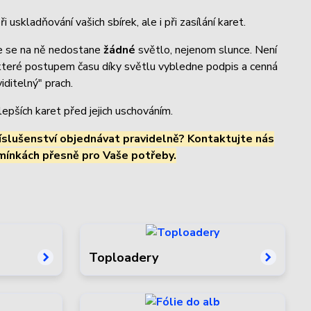
uskladňování vašich sbírek, ale i při zasílání karet.
de se na ně nedostane
žádné
světlo, nejenom slunce. Není
e které postupem času díky světlu vybledne podpis a cenná
ditelný" prach.
epších karet před jejich uschováním.
íslušenství objednávat pravidelně?
Kontaktujte nás
ínkách přesně pro Vaše potřeby.
Toploadery