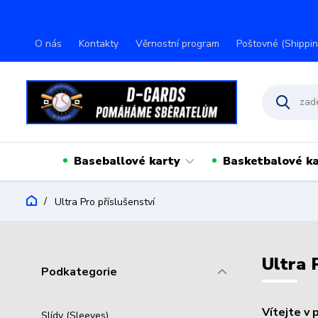
O nás
Kontakty
Věrnostní program
Poštovné (Shippin
Baseballové karty
Basketbalové ka
Ultra Pro příslušenství
Ultra 
Podkategorie
Vítejte v 
Slídy (Sleeves)