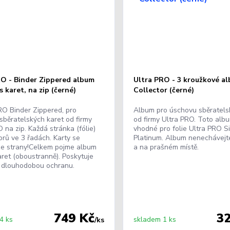
RO - Binder Zippered album
Ultra PRO - 3 kroužkové al
s karet, na zip (černé)
Collector (černé)
O Binder Zippered, pro
Album pro úschovu sběratels
sběratelských karet od firmy
od firmy Ultra PRO. Toto albu
 na zip. Každá stránka (fólie)
vhodné pro folie Ultra PRO Si
orů ve 3 řadách. Karty se
Platinum. Album nenechávejte
 ze strany!Celkem pojme album
a na prašném místě.
aret (oboustranně). Poskytuje
cí dlouhodobou ochranu.
749 Kč
3
4 ks
skladem 1 ks
/
ks