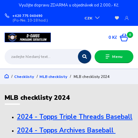
Využijte dopravu ZDARMA u objednávek od 2.000,- Kč.
+420 775 040490
CZK
(Po-Ne, 10-18 hod.)
0
0 Kč
Menu
Checklisty
MLB checklisty
MLB checklisty 2024
MLB checklisty 2024
2024 - Topps Triple Threads Baseball
2024 - Topps Archives Baseball