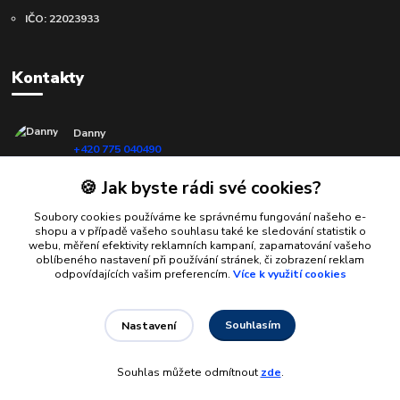
IČO: 22023933
Kontakty
Danny
+420 775 040490
(Po-Ne, 10-18 hod.)
🍪 Jak byste rádi své cookies?
info@d-cards.cz
Soubory cookies používáme ke správnému fungování našeho e-
shopu a v případě vašeho souhlasu také ke sledování statistik o
webu, měření efektivity reklamních kampaní, zapamatování vašeho
oblíbeného nastavení při používání stránek, či zobrazení reklam
odpovídajících vašim preferencím.
Více k využití cookies
Souhlasím
Nastavení
Upravit sběr cookies.
Souhlas můžete odmítnout
zde
.
Vytvořeno na
Eshop-rychle.cz