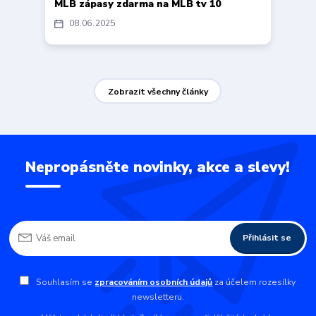
MLB zápasy zdarma na MLB tv 10
08
06
2025
Zobrazit všechny články
Nepropásněte novinky, akce a slevy!
Přihlásit se
Souhlasím se
zpracováním osobních údajů
za účelem rozesílky
newsletteru.