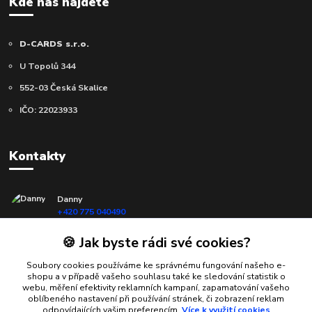
Kde nás najdete
D-CARDS s.r.o.
U Topolů 344
552-03 Česká Skalice
IČO: 22023933
Kontakty
Danny
+420 775 040490
(Po-Ne, 10-18 hod.)
🍪 Jak byste rádi své cookies?
info@d-cards.cz
Soubory cookies používáme ke správnému fungování našeho e-
shopu a v případě vašeho souhlasu také ke sledování statistik o
webu, měření efektivity reklamních kampaní, zapamatování vašeho
oblíbeného nastavení při používání stránek, či zobrazení reklam
odpovídajících vašim preferencím.
Více k využití cookies