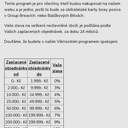
Tento program je pro všechny, kteří budou nakupovat na našem
webu a je jedno, jestli to bude za sběratelské karty, boxy, pozice
v Group Breacích, nebo Balíčkových Bitvách.
Vaše sleva na veškeré nezlevněné zboží, je počítána podle
Vašich zaplacených objednávek, za dobu 24 měsíců.
Doufáme, že budete s našim Věrnostním programem spokojeni.
Zaplacené
Zaplacené
Vaše
objednávky
objednávky
sleva
od
do
0,- Kč
1.999,- Kč
0%
2.000,- Kč
9.999,- Kč
3%
10.000,- Kč
24.999,- Kč
4%
25.000,- Kč
49.999,- Kč
5%
50.000,- Kč
99.999,- Kč
6%
100.000,- Kč
199.999,- Kč
7%
200.000,- Kč
299.999,- Kč
8%