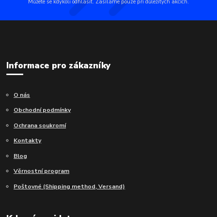
Můžete se kdykoli odhlásit. Zasíláme pouze při důležitých akcích.
Informace pro zákazníky
O nás
Obchodní podmínky
Ochrana soukromí
Kontakty
Blog
Věrnostní program
Poštovné (Shipping method, Versand)