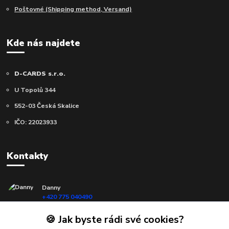
Poštovné (Shipping method, Versand)
Kde nás najdete
D-CARDS s.r.o.
U Topolů 344
552-03 Česká Skalice
IČO: 22023933
Kontakty
Danny
+420 775 040490
(Po-Ne, 10-18 hod.)
🍪 Jak byste rádi své cookies?
info@d-cards.cz