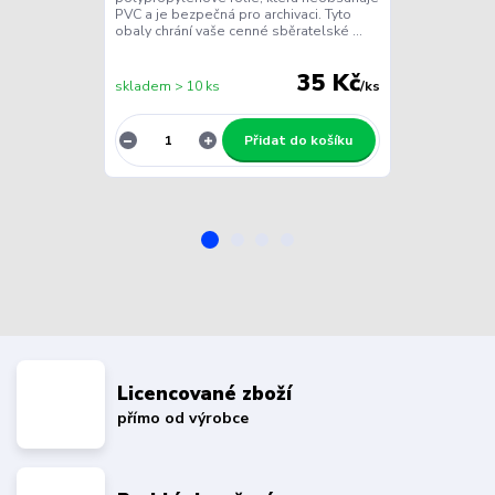
PVC a je bezpečná pro archivaci. Tyto
čirého PVC, ab
obaly chrání vaše cenné sběratelské ...
bezpečí při sk
obchodování n.
35 Kč
skladem > 10 ks
/
ks
skladem > 10 
Přidat do košíku
Licencované zboží
přímo od výrobce