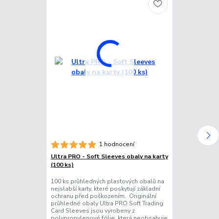
1 hodnocení
Ultra PRO - Soft Sleeves obaly na karty
Ultra PRO - P
(100 ks)
(25 ks)
100 ks průhledných plastových obalů na
25 ks průhled
nejslabší karty, které poskytují základní
plastu na ty ne
ochranu před poškozením. Originální
(maximálně 1 
průhledné obaly Ultra PRO Soft Trading
sběratelské ka
Card Sleeves jsou vyrobeny z
Toploaderů Ul
polypropylenové fólie, která neobsahuje
plastové obaly