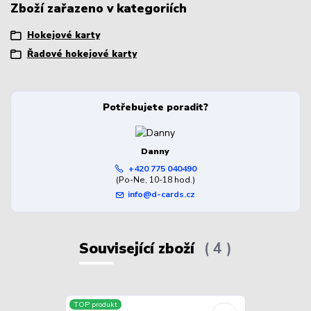
Zboží zařazeno v kategoriích
Hokejové karty
Řadové hokejové karty
Potřebujete poradit?
Danny
+420 775 040490
(Po-Ne, 10-18 hod.)
info@d-cards.cz
Související zboží
4
TOP produkt
TOP produkt