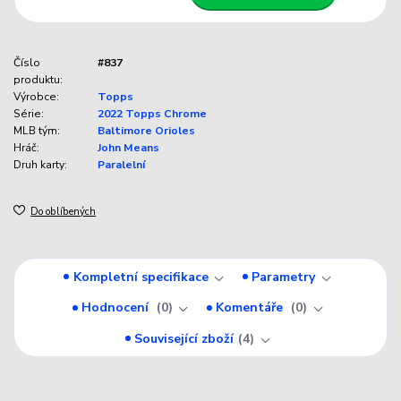
Číslo
#837
produktu:
Výrobce:
Topps
Série:
2022 Topps Chrome
MLB tým:
Baltimore Orioles
Hráč:
John Means
Druh karty:
Paralelní
Do oblíbených
Kompletní specifikace
Parametry
Hodnocení
0
Komentáře
0
Související zboží
4