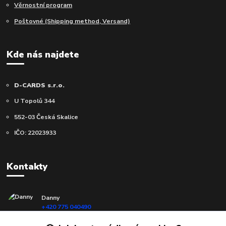
Věrnostní program
Poštovné (Shipping method, Versand)
Kde nás najdete
D-CARDS s.r.o.
U Topolů 344
552-03 Česká Skalice
IČO: 22023933
Kontakty
Danny
+420 775 040490
(Po-Ne, 10-18 hod.)