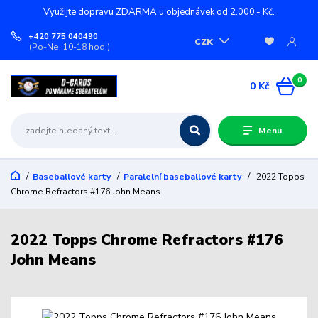
Využijte dopravu ZDARMA u objednávek od 2.000,- Kč.
+420 775 040490
CZK
(Po-Ne, 10-18 hod.)
0
0 Kč
Menu
Baseballové karty
Paralelní baseballové karty
2022 Topps
Chrome Refractors #176 John Means
2022 Topps Chrome Refractors #176
John Means