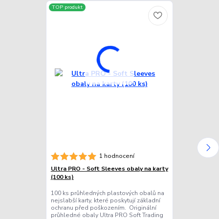
TOP produkt
TOP produkt
1 hodnocení
Ultra PRO - Soft Sleeves obaly na karty
Ultra PRO - P
(100 ks)
(25 ks)
100 ks průhledných plastových obalů na
25 ks průhled
nejslabší karty, které poskytují základní
plastu na ty ne
ochranu před poškozením. Originální
(maximálně 1 
průhledné obaly Ultra PRO Soft Trading
sběratelské ka