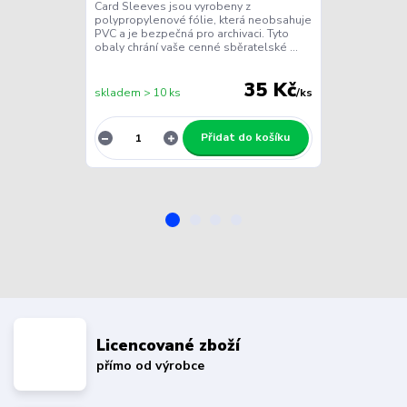
Card Sleeves jsou vyrobeny z
Toploaderů Ul
polypropylenové fólie, která neobsahuje
plastové obaly
PVC a je bezpečná pro archivaci. Tyto
čirého PVC, ab
obaly chrání vaše cenné sběratelské ...
bezpečí při sk
obchodování n.
35 Kč
skladem > 10 ks
/
ks
skladem > 10 
Přidat do košíku
Licencované zboží
přímo od výrobce