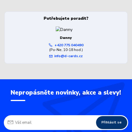
Potřebujete poradit?
Danny
+420 775 040490
(Po-Ne, 10-18 hod.)
info@d-cards.cz
Nepropásněte novinky, akce a slevy!
Přihlásit se