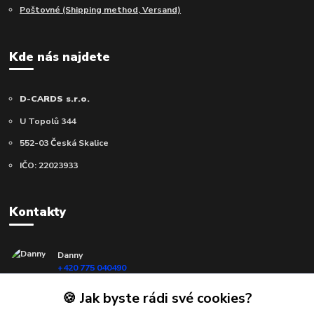
Poštovné (Shipping method, Versand)
Kde nás najdete
D-CARDS s.r.o.
U Topolů 344
552-03 Česká Skalice
IČO: 22023933
Kontakty
Danny
+420 775 040490
(Po-Ne, 10-18 hod.)
🍪 Jak byste rádi své cookies?
info@d-cards.cz