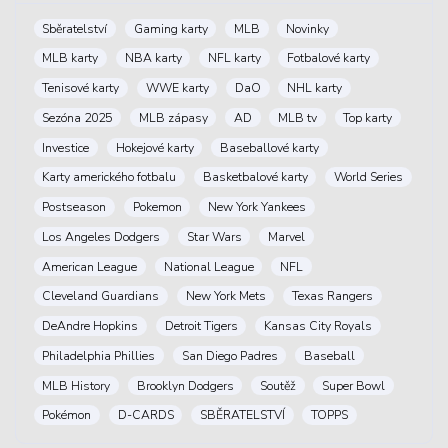
Sběratelství
Gaming karty
MLB
Novinky
MLB karty
NBA karty
NFL karty
Fotbalové karty
Tenisové karty
WWE karty
DaO
NHL karty
Sezóna 2025
MLB zápasy
AD
MLB tv
Top karty
Investice
Hokejové karty
Baseballové karty
Karty amerického fotbalu
Basketbalové karty
World Series
Postseason
Pokemon
New York Yankees
Los Angeles Dodgers
Star Wars
Marvel
American League
National League
NFL
Cleveland Guardians
New York Mets
Texas Rangers
DeAndre Hopkins
Detroit Tigers
Kansas City Royals
Philadelphia Phillies
San Diego Padres
Baseball
MLB History
Brooklyn Dodgers
Soutěž
Super Bowl
Pokémon
D-CARDS
SBĚRATELSTVÍ
TOPPS